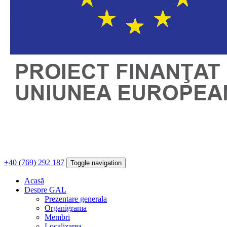
+40 (769) 292 187
Toggle navigation
Acasă
Despre GAL
Prezentare generala
Organigrama
Membri
Localizarea