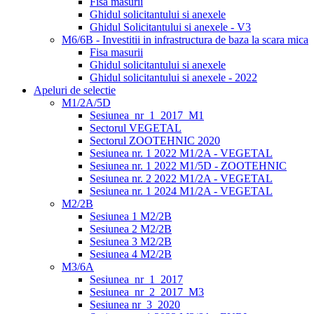
Fisa masurii
Ghidul solicitantului si anexele
Ghidul Solicitantului si anexele - V3
M6/6B - Investitii in infrastructura de baza la scara mica
Fisa masurii
Ghidul solicitantului si anexele
Ghidul solicitantului si anexele - 2022
Apeluri de selectie
M1/2A/5D
Sesiunea_nr_1_2017_M1
Sectorul VEGETAL
Sectorul ZOOTEHNIC 2020
Sesiunea nr. 1 2022 M1/2A - VEGETAL
Sesiunea nr. 1 2022 M1/5D - ZOOTEHNIC
Sesiunea nr. 2 2022 M1/2A - VEGETAL
Sesiunea nr. 1 2024 M1/2A - VEGETAL
M2/2B
Sesiunea 1 M2/2B
Sesiunea 2 M2/2B
Sesiunea 3 M2/2B
Sesiunea 4 M2/2B
M3/6A
Sesiunea_nr_1_2017
Sesiunea_nr_2_2017_M3
Sesiunea nr_3_2020