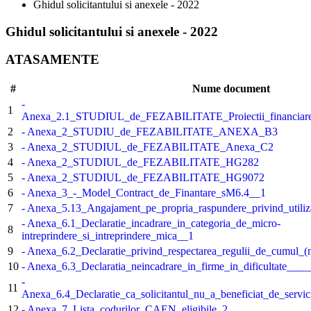
Ghidul solicitantului si anexele - 2022
Ghidul solicitantului si anexele - 2022
ATASAMENTE
#
Nume document
-
1
Anexa_2.1_STUDIUL_de_FEZABILITATE_Proiectii_financiare_si
2
- Anexa_2_STUDIU_de_FEZABILITATE_ANEXA_B3
3
- Anexa_2_STUDIUL_de_FEZABILITATE_Anexa_C2
4
- Anexa_2_STUDIUL_de_FEZABILITATE_HG282
5
- Anexa_2_STUDIUL_de_FEZABILITATE_HG9072
6
- Anexa_3_-_Model_Contract_de_Finantare_sM6.4__1
7
- Anexa_5.13_Angajament_pe_propria_raspundere_privind_utiliza
- Anexa_6.1_Declaratie_incadrare_in_categoria_de_micro-
8
intreprindere_si_intreprindere_mica__1
9
- Anexa_6.2_Declaratie_privind_respectarea_regulii_de_cumul_(
10
- Anexa_6.3_Declaratia_neincadrare_in_firme_in_dificultate____
-
11
Anexa_6.4_Declaratie_ca_solicitantul_nu_a_beneficiat_de_servi
12
- Anexa_7_Lista_codurilor_CAEN_eligibile_2