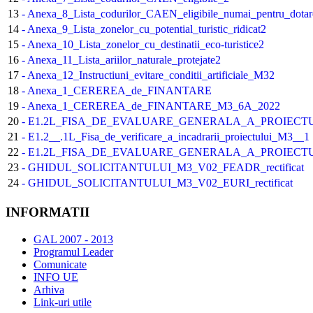
13
- Anexa_8_Lista_codurilor_CAEN_eligibile_numai_pentru_dotare
14
- Anexa_9_Lista_zonelor_cu_potential_turistic_ridicat2
15
- Anexa_10_Lista_zonelor_cu_destinatii_eco-turistice2
16
- Anexa_11_Lista_ariilor_naturale_protejate2
17
- Anexa_12_Instructiuni_evitare_conditii_artificiale_M32
18
- Anexa_1_CEREREA_de_FINANTARE
19
- Anexa_1_CEREREA_de_FINANTARE_M3_6A_2022
20
- E1.2L_FISA_DE_EVALUARE_GENERALA_A_PROIECT
21
- E1.2__.1L_Fisa_de_verificare_a_incadrarii_proiectului_M3__1
22
- E1.2L_FISA_DE_EVALUARE_GENERALA_A_PROIECT
23
- GHIDUL_SOLICITANTULUI_M3_V02_FEADR_rectificat
24
- GHIDUL_SOLICITANTULUI_M3_V02_EURI_rectificat
INFORMATII
GAL 2007 - 2013
Programul Leader
Comunicate
INFO UE
Arhiva
Link-uri utile