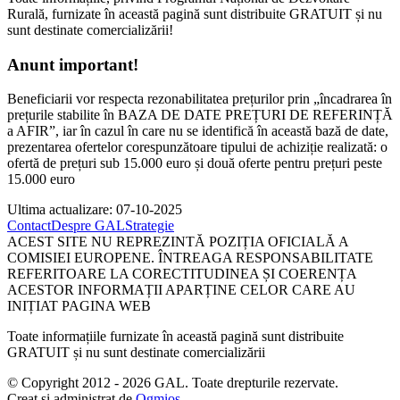
Rurală, furnizate în această pagină sunt distribuite GRATUIT și nu
sunt destinate comercializării!
Anunt important!
Beneficiarii vor respecta rezonabilitatea prețurilor prin „încadrarea în
prețurile stabilite în BAZA DE DATE PREȚURI DE REFERINȚĂ
a AFIR”, iar în cazul în care nu se identifică în această bază de date,
prezentarea ofertelor corespunzătoare tipului de achiziție realizată: o
ofertă de prețuri sub 15.000 euro și două oferte pentru prețuri peste
15.000 euro
Ultima actualizare: 07-10-2025
Contact
Despre GAL
Strategie
ACEST SITE NU REPREZINTĂ POZIȚIA OFICIALĂ A
COMISIEI EUROPENE. ÎNTREAGA RESPONSABILITATE
REFERITOARE LA CORECTITUDINEA ȘI COERENȚA
ACESTOR INFORMAȚII APARȚINE CELOR CARE AU
INIȚIAT PAGINA WEB
Toate informațiile furnizate în această pagină sunt distribuite
GRATUIT și nu sunt destinate comercializării
© Copyright 2012 - 2026 GAL. Toate drepturile rezervate.
Creat și administrat de
Ogmios