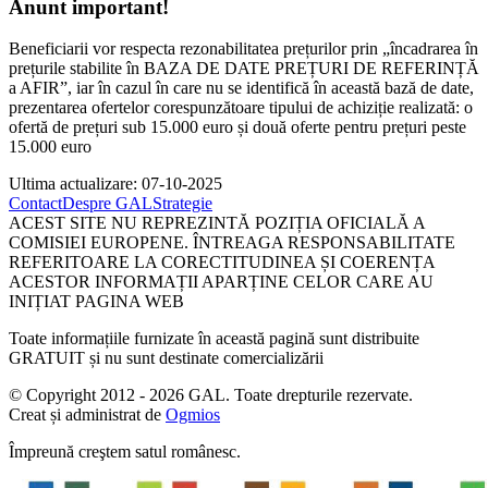
Anunt important!
Beneficiarii vor respecta rezonabilitatea prețurilor prin „încadrarea în
prețurile stabilite în BAZA DE DATE PREȚURI DE REFERINȚĂ
a AFIR”, iar în cazul în care nu se identifică în această bază de date,
prezentarea ofertelor corespunzătoare tipului de achiziție realizată: o
ofertă de prețuri sub 15.000 euro și două oferte pentru prețuri peste
15.000 euro
Ultima actualizare: 07-10-2025
Contact
Despre GAL
Strategie
ACEST SITE NU REPREZINTĂ POZIȚIA OFICIALĂ A
COMISIEI EUROPENE. ÎNTREAGA RESPONSABILITATE
REFERITOARE LA CORECTITUDINEA ȘI COERENȚA
ACESTOR INFORMAȚII APARȚINE CELOR CARE AU
INIȚIAT PAGINA WEB
Toate informațiile furnizate în această pagină sunt distribuite
GRATUIT și nu sunt destinate comercializării
© Copyright 2012 - 2026 GAL. Toate drepturile rezervate.
Creat și administrat de
Ogmios
Împreună creştem satul românesc.