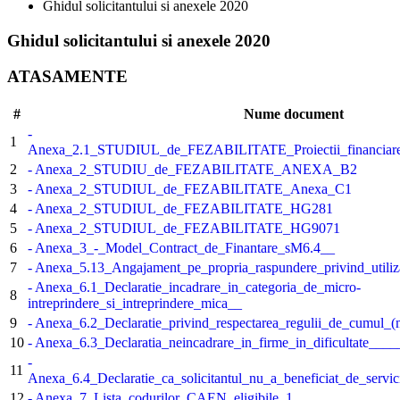
Ghidul solicitantului si anexele 2020
Ghidul solicitantului si anexele 2020
ATASAMENTE
#
Nume document
-
1
Anexa_2.1_STUDIUL_de_FEZABILITATE_Proiectii_financiare_si
2
- Anexa_2_STUDIU_de_FEZABILITATE_ANEXA_B2
3
- Anexa_2_STUDIUL_de_FEZABILITATE_Anexa_C1
4
- Anexa_2_STUDIUL_de_FEZABILITATE_HG281
5
- Anexa_2_STUDIUL_de_FEZABILITATE_HG9071
6
- Anexa_3_-_Model_Contract_de_Finantare_sM6.4__
7
- Anexa_5.13_Angajament_pe_propria_raspundere_privind_utiliza
- Anexa_6.1_Declaratie_incadrare_in_categoria_de_micro-
8
intreprindere_si_intreprindere_mica__
9
- Anexa_6.2_Declaratie_privind_respectarea_regulii_de_cumul_(
10
- Anexa_6.3_Declaratia_neincadrare_in_firme_in_dificultate____
-
11
Anexa_6.4_Declaratie_ca_solicitantul_nu_a_beneficiat_de_servi
12
- Anexa_7_Lista_codurilor_CAEN_eligibile_1