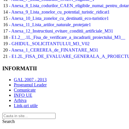
13
- Anexa_8_Lista_codurilor_CAEN_eligibile_numai_pentru_dotare
14
- Anexa_9_Lista_zonelor_cu_potential_turistic_ridicat1
15
- Anexa_10_Lista_zonelor_cu_destinatii_eco-turistice1
16
- Anexa_11_Lista_ariilor_naturale_protejate1
17
- Anexa_12_Instructiuni_evitare_conditii_artificiale_M31
18
- E1.2__.1L_Fisa_de_verificare_a_incadrarii_proiectului_M3__
19
- GHIDUL_SOLICITANTULUI_M3_V02
20
- Anexa_1_CEREREA_de_FINANTARE_M31
21
- E1.2L_FISA_DE_EVALUARE_GENERALA_A_PROIECT
INFORMATII
GAL 2007 - 2013
Programul Leader
Comunicate
INFO UE
Arhiva
Link-uri utile
Search