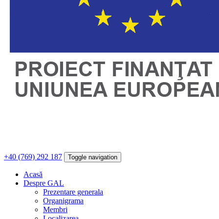
+40 (769) 292 187
Toggle navigation
Acasă
Despre GAL
Prezentare generala
Organigrama
Membri
Localizarea