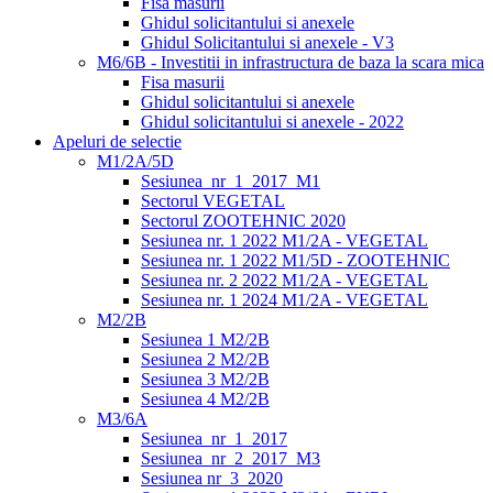
Fisa masurii
Ghidul solicitantului si anexele
Ghidul Solicitantului si anexele - V3
M6/6B - Investitii in infrastructura de baza la scara mica
Fisa masurii
Ghidul solicitantului si anexele
Ghidul solicitantului si anexele - 2022
Apeluri de selectie
M1/2A/5D
Sesiunea_nr_1_2017_M1
Sectorul VEGETAL
Sectorul ZOOTEHNIC 2020
Sesiunea nr. 1 2022 M1/2A - VEGETAL
Sesiunea nr. 1 2022 M1/5D - ZOOTEHNIC
Sesiunea nr. 2 2022 M1/2A - VEGETAL
Sesiunea nr. 1 2024 M1/2A - VEGETAL
M2/2B
Sesiunea 1 M2/2B
Sesiunea 2 M2/2B
Sesiunea 3 M2/2B
Sesiunea 4 M2/2B
M3/6A
Sesiunea_nr_1_2017
Sesiunea_nr_2_2017_M3
Sesiunea nr_3_2020