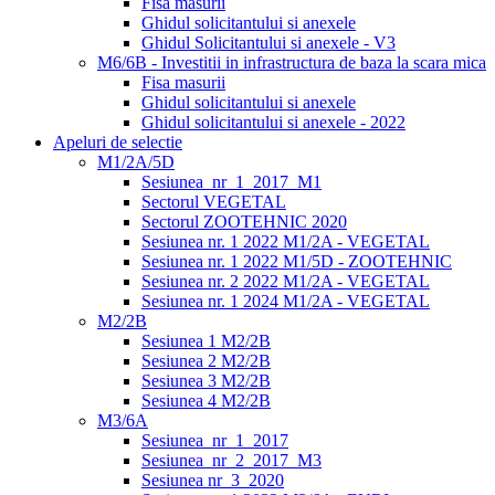
Fisa masurii
Ghidul solicitantului si anexele
Ghidul Solicitantului si anexele - V3
M6/6B - Investitii in infrastructura de baza la scara mica
Fisa masurii
Ghidul solicitantului si anexele
Ghidul solicitantului si anexele - 2022
Apeluri de selectie
M1/2A/5D
Sesiunea_nr_1_2017_M1
Sectorul VEGETAL
Sectorul ZOOTEHNIC 2020
Sesiunea nr. 1 2022 M1/2A - VEGETAL
Sesiunea nr. 1 2022 M1/5D - ZOOTEHNIC
Sesiunea nr. 2 2022 M1/2A - VEGETAL
Sesiunea nr. 1 2024 M1/2A - VEGETAL
M2/2B
Sesiunea 1 M2/2B
Sesiunea 2 M2/2B
Sesiunea 3 M2/2B
Sesiunea 4 M2/2B
M3/6A
Sesiunea_nr_1_2017
Sesiunea_nr_2_2017_M3
Sesiunea nr_3_2020