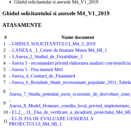
Ghidul solicitantului si anexele M4_V1_2019
Ghidul solicitantului si anexele M4_V1_2019
ATASAMENTE
#
Nume document
1
- GHIDUL SOLICITANTULUI_M4_3_2019
2
- 2.ANEXA _1_Cerere de finanare Msura M4_6B_1
3
- 3.Anexa_2_Studiul_de_Fezabilitate_3
4
- Anexa 3 - recomandari privind elaborarea analizei cost-beneficiu
5
- Anexa 5 - Fisa masurii M41
6
- Anexa_4_Contract_de_Finantare4
7
- Anexa_6_Rezultate_finale_recensamant_populatie_2011_Tabelu
-
8
Anexa_7_Studiu_potential_socio_economic_de_dezvoltare_zone_
-
9
Anexa_8_Model_Hotarare_consiliu_local_privind_implementare_
10
- E1.2__.1L_Fisa_de_verificare_a_incadrarii_proiectului_M4_6
- E1.2L FIA DE EVALUARE GENERAL A
11
PROIECTULUI_M4_6B_1