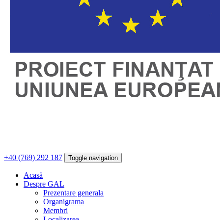
+40 (769) 292 187
Toggle navigation
Acasă
Despre GAL
Prezentare generala
Organigrama
Membri
Localizarea