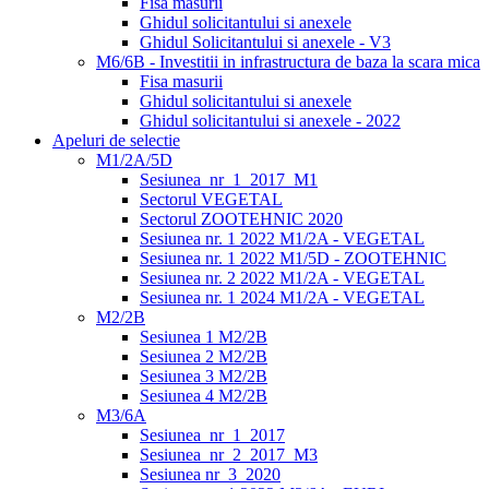
Fisa masurii
Ghidul solicitantului si anexele
Ghidul Solicitantului si anexele - V3
M6/6B - Investitii in infrastructura de baza la scara mica
Fisa masurii
Ghidul solicitantului si anexele
Ghidul solicitantului si anexele - 2022
Apeluri de selectie
M1/2A/5D
Sesiunea_nr_1_2017_M1
Sectorul VEGETAL
Sectorul ZOOTEHNIC 2020
Sesiunea nr. 1 2022 M1/2A - VEGETAL
Sesiunea nr. 1 2022 M1/5D - ZOOTEHNIC
Sesiunea nr. 2 2022 M1/2A - VEGETAL
Sesiunea nr. 1 2024 M1/2A - VEGETAL
M2/2B
Sesiunea 1 M2/2B
Sesiunea 2 M2/2B
Sesiunea 3 M2/2B
Sesiunea 4 M2/2B
M3/6A
Sesiunea_nr_1_2017
Sesiunea_nr_2_2017_M3
Sesiunea nr_3_2020