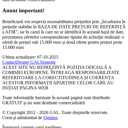
Anunt important!
Beneficiarii vor respecta rezonabilitatea prețurilor prin „încadrarea în
prețurile stabilite în BAZA DE DATE PREȚURI DE REFERINȚĂ
a AFIR”, iar în cazul în care nu se identifică în această bază de date,
prezentarea ofertelor corespunzătoare tipului de achiziție realizată: o
ofertă de prețuri sub 15.000 euro și două oferte pentru prețuri peste
15.000 euro
Ultima actualizare: 07-10-2025
Contact
Despre GAL
Strategie
ACEST SITE NU REPREZINTĂ POZIȚIA OFICIALĂ A
COMISIEI EUROPENE. ÎNTREAGA RESPONSABILITATE
REFERITOARE LA CORECTITUDINEA ȘI COERENȚA
ACESTOR INFORMAȚII APARȚINE CELOR CARE AU
INIȚIAT PAGINA WEB
Toate informațiile furnizate în această pagină sunt distribuite
GRATUIT și nu sunt destinate comercializării
© Copyright 2012 - 2026 GAL. Toate drepturile rezervate.
Creat și administrat de
Ogmios
Împreună creştem satul românesc.