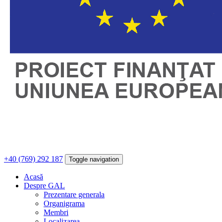
+40 (769) 292 187
Toggle navigation
Acasă
Despre GAL
Prezentare generala
Organigrama
Membri
Localizarea