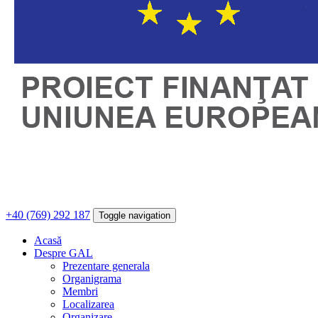
+40 (769) 292 187
Toggle navigation
Acasă
Despre GAL
Prezentare generala
Organigrama
Membri
Localizarea
Organizare