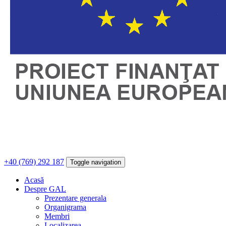
+40 (769) 292 187
Toggle navigation
Acasă
Despre GAL
Prezentare generala
Organigrama
Membri
Localizarea