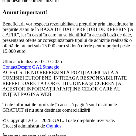
sunt destinate comercializării!
Anunt important!
Beneficiarii vor respecta rezonabilitatea prețurilor prin „încadrarea în
prețurile stabilite în BAZA DE DATE PREȚURI DE REFERINȚĂ
a AFIR”, iar în cazul în care nu se identifică în această bază de date,
prezentarea ofertelor corespunzătoare tipului de achiziție realizată: o
ofertă de prețuri sub 15.000 euro și două oferte pentru prețuri peste
15.000 euro
Ultima actualizare: 07-10-2025
Contact
Despre GAL
Strategie
ACEST SITE NU REPREZINTĂ POZIȚIA OFICIALĂ A
COMISIEI EUROPENE. ÎNTREAGA RESPONSABILITATE
REFERITOARE LA CORECTITUDINEA ȘI COERENȚA
ACESTOR INFORMAȚII APARȚINE CELOR CARE AU
INIȚIAT PAGINA WEB
Toate informațiile furnizate în această pagină sunt distribuite
GRATUIT și nu sunt destinate comercializării
© Copyright 2012 - 2026 GAL. Toate drepturile rezervate.
Creat și administrat de
Ogmios