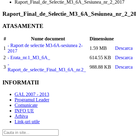
Raport_Final_de_Selectie_M3_6A_Sesiunea_nr_2_2017
Raport_Final_de_Selectie_M3_6A_Sesiunea_nr_2_2
ATASAMENTE
#
Nume document
Dimensiune
- Raport de selectie M3-6A-sesiunea 2-
1
1.59 MB
Descarca
2017
2
- Erata_nr.1_M3_6A_
614.55 KB
Descarca
-
3
988.88 KB
Descarca
Raport_de_selectie_Final_M3_6A_nr.2_
INFORMATII
GAL 2007 - 2013
Programul Leader
Comunicate
INFO UE
Arhiva
Link-uri utile