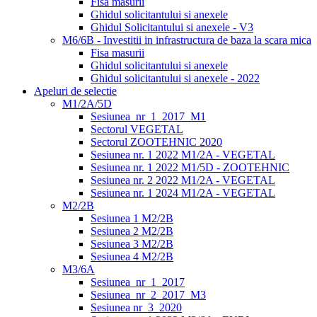
Fisa masurii
Ghidul solicitantului si anexele
Ghidul Solicitantului si anexele - V3
M6/6B - Investitii in infrastructura de baza la scara mica
Fisa masurii
Ghidul solicitantului si anexele
Ghidul solicitantului si anexele - 2022
Apeluri de selectie
M1/2A/5D
Sesiunea_nr_1_2017_M1
Sectorul VEGETAL
Sectorul ZOOTEHNIC 2020
Sesiunea nr. 1 2022 M1/2A - VEGETAL
Sesiunea nr. 1 2022 M1/5D - ZOOTEHNIC
Sesiunea nr. 2 2022 M1/2A - VEGETAL
Sesiunea nr. 1 2024 M1/2A - VEGETAL
M2/2B
Sesiunea 1 M2/2B
Sesiunea 2 M2/2B
Sesiunea 3 M2/2B
Sesiunea 4 M2/2B
M3/6A
Sesiunea_nr_1_2017
Sesiunea_nr_2_2017_M3
Sesiunea nr_3_2020