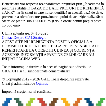
Beneficiarii vor respecta rezonabilitatea prețurilor prin „încadrarea în
prețurile stabilite în BAZA DE DATE PREȚURI DE REFERINȚĂ
a AFIR”, iar în cazul în care nu se identifică în această bază de date,
prezentarea ofertelor corespunzătoare tipului de achiziție realizată: o
ofertă de prețuri sub 15.000 euro și două oferte pentru prețuri peste
15.000 euro
Ultima actualizare: 07-10-2025
Contact
Despre GAL
Strategie
ACEST SITE NU REPREZINTĂ POZIȚIA OFICIALĂ A
COMISIEI EUROPENE. ÎNTREAGA RESPONSABILITATE
REFERITOARE LA CORECTITUDINEA ȘI COERENȚA
ACESTOR INFORMAȚII APARȚINE CELOR CARE AU
INIȚIAT PAGINA WEB
Toate informațiile furnizate în această pagină sunt distribuite
GRATUIT și nu sunt destinate comercializării
© Copyright 2012 - 2026 GAL. Toate drepturile rezervate.
Creat și administrat de
Ogmios
Împreună creştem satul românesc.