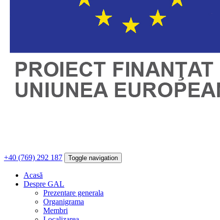
+40 (769) 292 187
Toggle navigation
Acasă
Despre GAL
Prezentare generala
Organigrama
Membri
Localizarea