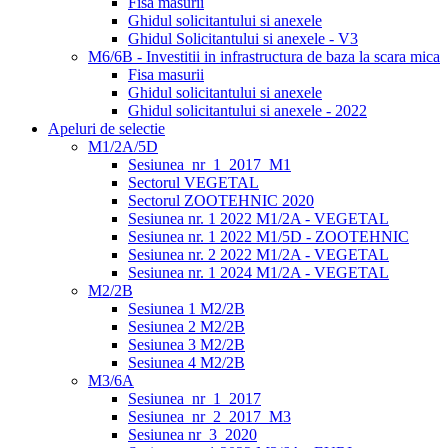
Fisa masurii
Ghidul solicitantului si anexele
Ghidul Solicitantului si anexele - V3
M6/6B - Investitii in infrastructura de baza la scara mica
Fisa masurii
Ghidul solicitantului si anexele
Ghidul solicitantului si anexele - 2022
Apeluri de selectie
M1/2A/5D
Sesiunea_nr_1_2017_M1
Sectorul VEGETAL
Sectorul ZOOTEHNIC 2020
Sesiunea nr. 1 2022 M1/2A - VEGETAL
Sesiunea nr. 1 2022 M1/5D - ZOOTEHNIC
Sesiunea nr. 2 2022 M1/2A - VEGETAL
Sesiunea nr. 1 2024 M1/2A - VEGETAL
M2/2B
Sesiunea 1 M2/2B
Sesiunea 2 M2/2B
Sesiunea 3 M2/2B
Sesiunea 4 M2/2B
M3/6A
Sesiunea_nr_1_2017
Sesiunea_nr_2_2017_M3
Sesiunea nr_3_2020